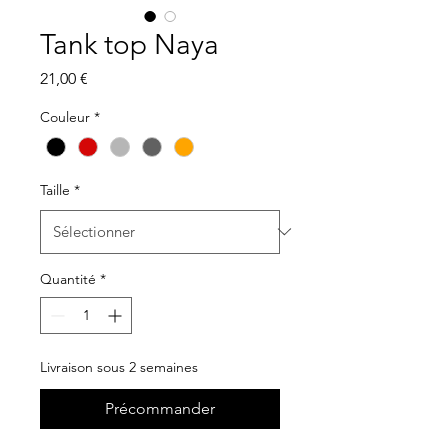
Tank top Naya
Prix
21,00 €
Couleur
*
Taille
*
Quantité
*
Livraison sous 2 semaines
Précommander