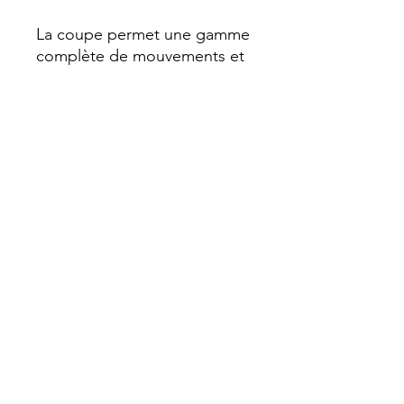
La coupe permet une gamme
complète de mouvements et
le design unisexe convient à
tous les athlètes.
Avec son design stylé et
minimaliste, ce
hoodie deviendra rapidement
votre tenue d'entraînement
incontournable.
ÉCHANGE
PAS D'ÉCHANGE POSSIBLE, MERCI
D'IMPÉRATIVEMENT VÉRIFIER VOTRE
TAILLE !